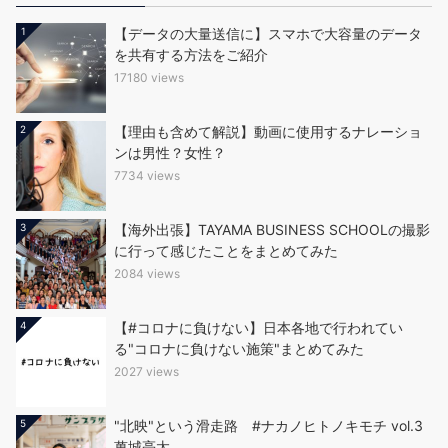
1
【データの大量送信に】スマホで大容量のデータ
を共有する方法をご紹介
17180 views
2
【理由も含めて解説】動画に使用するナレーショ
ンは男性？女性？
7734 views
3
【海外出張】TAYAMA BUSINESS SCHOOLの撮影
に行って感じたことをまとめてみた
2084 views
4
【#コロナに負けない】日本各地で行われてい
る"コロナに負けない施策"まとめてみた
2027 views
5
"北映"という滑走路 #ナカノヒトノキモチ vol.3
萬城亮太