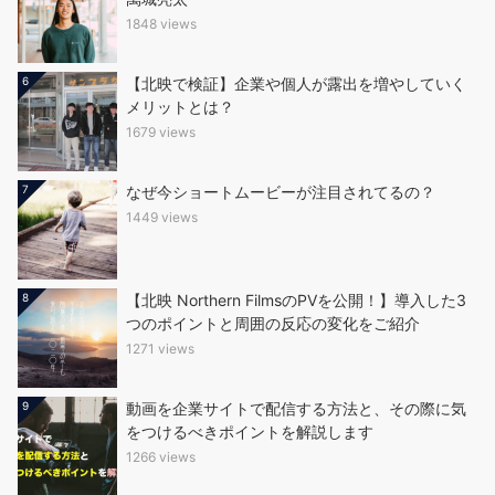
1848 views
6
【北映で検証】企業や個人が露出を増やしていく
メリットとは？
1679 views
7
なぜ今ショートムービーが注目されてるの？
1449 views
8
【北映 Northern FilmsのPVを公開！】導入した3
つのポイントと周囲の反応の変化をご紹介
1271 views
9
動画を企業サイトで配信する方法と、その際に気
をつけるべきポイントを解説します
1266 views