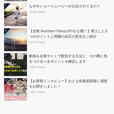
7
なぜ今ショートムービーが注目されてるの？
1455 views
8
【北映 Northern FilmsのPVを公開！】導入した3
つのポイントと周囲の反応の変化をご紹介
1272 views
9
動画を企業サイトで配信する方法と、その際に気
をつけるべきポイントを解説します
1269 views
10
【お客様インタビュー】おとな吹奏楽部様に感想
をお聞きしました！
1267 views