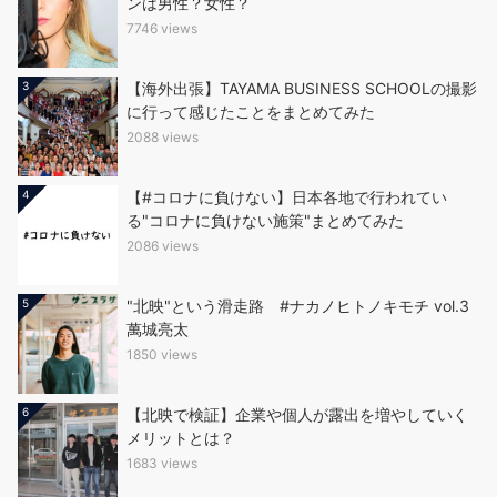
ンは男性？女性？
7746 views
3
【海外出張】TAYAMA BUSINESS SCHOOLの撮影
に行って感じたことをまとめてみた
2088 views
4
【#コロナに負けない】日本各地で行われてい
る"コロナに負けない施策"まとめてみた
2086 views
5
"北映"という滑走路 #ナカノヒトノキモチ vol.3
萬城亮太
1850 views
6
【北映で検証】企業や個人が露出を増やしていく
メリットとは？
1683 views