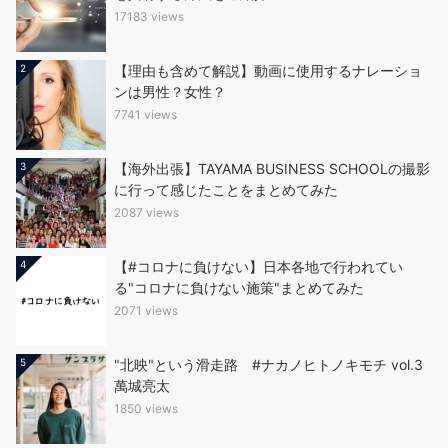
17183 views
2
【理由も含めて解説】動画に使用するナレーショ
ンは男性？女性？
7741 views
3
【海外出張】TAYAMA BUSINESS SCHOOLの撮影
に行って感じたことをまとめてみた
2087 views
4
【#コロナに負けない】日本各地で行われてい
る"コロナに負けない施策"まとめてみた
2071 views
5
"北映"という滑走路 #ナカノヒトノキモチ vol.3
萬城亮太
1850 views