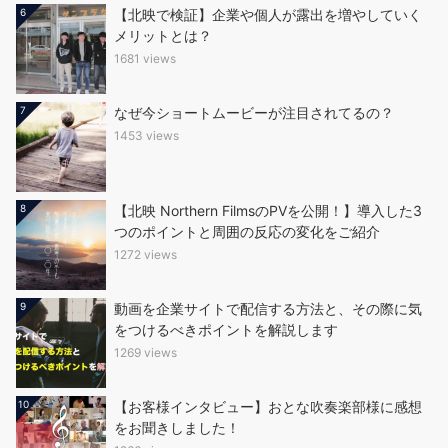
6
【北映で検証】企業や個人が露出を増やしていく
メリットとは？
1681 views
7
なぜ今ショートムービーが注目されてるの？
1453 views
8
【北映 Northern FilmsのPVを公開！】導入した3
つのポイントと周囲の反応の変化をご紹介
1272 views
9
動画を企業サイトで配信する方法と、その際に気
をつけるべきポイントを解説します
1269 views
10
【お客様インタビュー】おとな吹奏楽部様に感想
をお聞きしました！