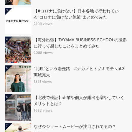
3
【#コロナに負けない】日本各地で行われてい
る"コロナに負けない施策"まとめてみた
2109 views
4
【海外出張】TAYAMA BUSINESS SCHOOLの撮影
に行って感じたことをまとめてみた
2088 views
5
"北映"という滑走路 #ナカノヒトノキモチ vol.3
萬城亮太
1851 views
6
【北映で検証】企業や個人が露出を増やしていく
メリットとは？
1683 views
7
なぜ今ショートムービーが注目されてるの？