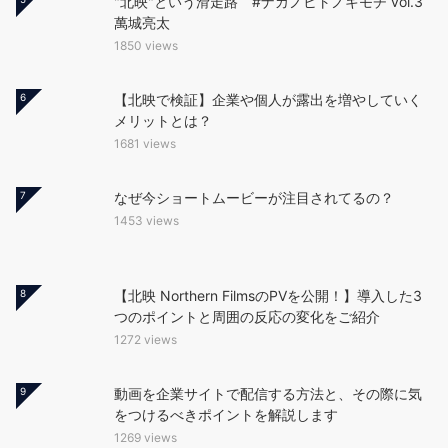
"北映"という滑走路 #ナカノヒトノキモチ vol.3
萬城亮太
1850 views
6
【北映で検証】企業や個人が露出を増やしていく
メリットとは？
1681 views
7
なぜ今ショートムービーが注目されてるの？
1453 views
8
【北映 Northern FilmsのPVを公開！】導入した3
つのポイントと周囲の反応の変化をご紹介
1272 views
9
動画を企業サイトで配信する方法と、その際に気
をつけるべきポイントを解説します
1269 views