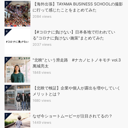
3
【海外出張】TAYAMA BUSINESS SCHOOLの撮影
に行って感じたことをまとめてみた
2084 views
4
【#コロナに負けない】日本各地で行われてい
る"コロナに負けない施策"まとめてみた
2037 views
5
"北映"という滑走路 #ナカノヒトノキモチ vol.3
萬城亮太
1848 views
6
【北映で検証】企業や個人が露出を増やしていく
メリットとは？
1680 views
7
なぜ今ショートムービーが注目されてるの？
1449 views