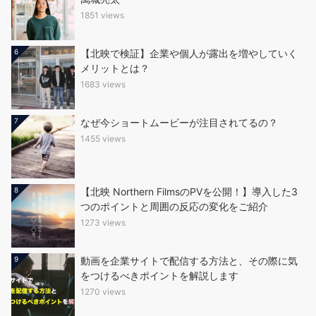
1851 views
6
【北映で検証】企業や個人が露出を増やしていく
メリットとは？
1683 views
7
なぜ今ショートムービーが注目されてるの？
1455 views
8
【北映 Northern FilmsのPVを公開！】導入した3
つのポイントと周囲の反応の変化をご紹介
1273 views
9
動画を企業サイトで配信する方法と、その際に気
をつけるべきポイントを解説します
1270 views