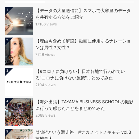
1
【データの大量送信に】スマホで大容量のデータ
を共有する方法をご紹介
17186 views
2
【理由も含めて解説】動画に使用するナレーショ
ンは男性？女性？
7746 views
3
【#コロナに負けない】日本各地で行われてい
る"コロナに負けない施策"まとめてみた
2104 views
4
【海外出張】TAYAMA BUSINESS SCHOOLの撮影
に行って感じたことをまとめてみた
2088 views
5
"北映"という滑走路 #ナカノヒトノキモチ vol.3
萬城亮太