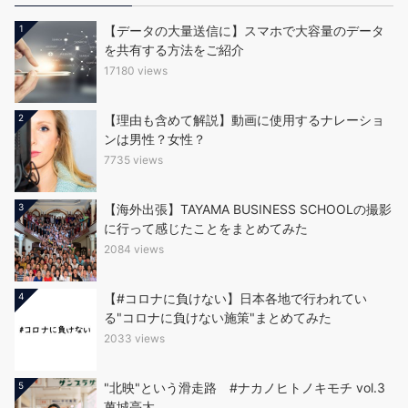
1
【データの大量送信に】スマホで大容量のデータ
を共有する方法をご紹介
17180 views
2
【理由も含めて解説】動画に使用するナレーショ
ンは男性？女性？
7735 views
3
【海外出張】TAYAMA BUSINESS SCHOOLの撮影
に行って感じたことをまとめてみた
2084 views
4
【#コロナに負けない】日本各地で行われてい
る"コロナに負けない施策"まとめてみた
2033 views
5
"北映"という滑走路 #ナカノヒトノキモチ vol.3
萬城亮太