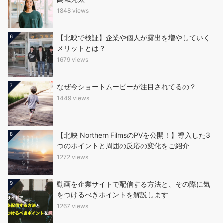
1848 views
6
【北映で検証】企業や個人が露出を増やしていく
メリットとは？
1679 views
7
なぜ今ショートムービーが注目されてるの？
1449 views
8
【北映 Northern FilmsのPVを公開！】導入した3
つのポイントと周囲の反応の変化をご紹介
1272 views
9
動画を企業サイトで配信する方法と、その際に気
をつけるべきポイントを解説します
1267 views