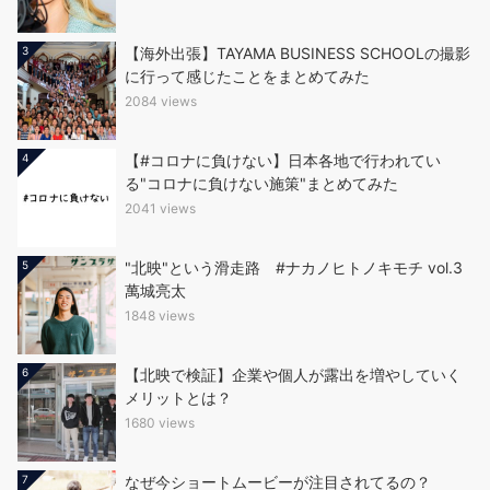
3
【海外出張】TAYAMA BUSINESS SCHOOLの撮影
に行って感じたことをまとめてみた
2084 views
4
【#コロナに負けない】日本各地で行われてい
る"コロナに負けない施策"まとめてみた
2041 views
5
"北映"という滑走路 #ナカノヒトノキモチ vol.3
萬城亮太
1848 views
6
【北映で検証】企業や個人が露出を増やしていく
メリットとは？
1680 views
7
なぜ今ショートムービーが注目されてるの？