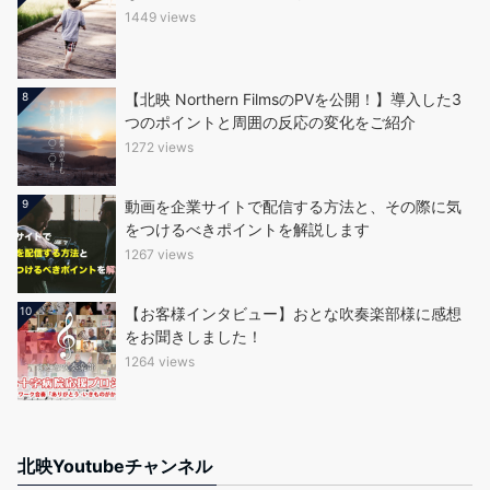
1449 views
8
【北映 Northern FilmsのPVを公開！】導入した3
つのポイントと周囲の反応の変化をご紹介
1272 views
9
動画を企業サイトで配信する方法と、その際に気
をつけるべきポイントを解説します
1267 views
10
【お客様インタビュー】おとな吹奏楽部様に感想
をお聞きしました！
1264 views
北映Youtubeチャンネル